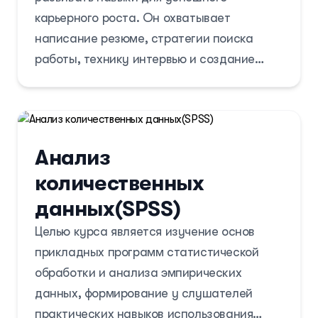
карьерного роста. Он охватывает
написание резюме, стратегии поиска
работы, технику интервью и создание
личного бренда. Участники научатся
ставить карьерные цели, преодолевать
профессиональные переходы и расширять
сеть контактов. Курс включает
Анализ
практические задания и реальные
количественных
сценарии, подготовив участников к
карьерным вызовам и достижению
данных(SPSS)
профессиональных целей.
Целью курса является изучение основ
прикладных программ статистической
обработки и анализа эмпирических
данных, формирование у слушателей
практических навыков использования