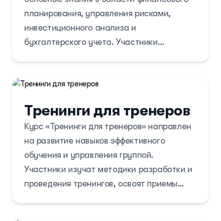
планирования, управления рисками,
инвестиционного анализа и
бухгалтерского учета. Участники
научатся оценивать финансовое
состояние компании, разрабатывать
бюджетные стратегии и принимать
обоснованные финансовые решения. Курс
Тренинги для тренеров
предназначен для тех, кто хочет лучше
Курс «Тренинги для тренеров» направлен
понимать финансовые процессы и
на развитие навыков эффективного
эффективно управлять ресурсами в
обучения и управления группой.
бизнесе.
Участники изучат методики разработки и
проведения тренингов, освоят приемы
работы с аудиторией и научатся
адаптировать материалы под разные