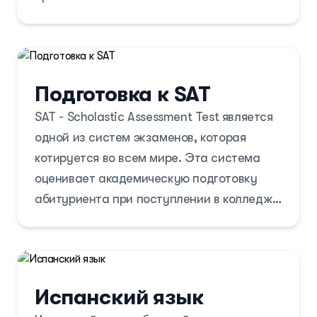
универсальной системы SPSS.
Подготовка к SAT
SAT - Scholastic Assessment Test является
одной из систем экзаменов, которая
котируется во всем мире. Эта система
оценивает академическую подготовку
абитуриента при поступлении в колледж.
В большинстве университетов США этот
экзамен является решающим в выборе
кандидатов. Прохождение теста является
обязательным не только для иностранных,
Испанский язык
но и для местных студентов, если они