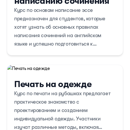
написанию сочинения
Курс по основам написание эссе
предназначен для студентов, которые
хотят узнать об основных правилах
написания сочинений на английском
языке и успешно подготовиться к
вступительному экзамену АУЦА.
Курс включает такие темы как что такое
эссе, структурные компоненты эссе, виды
Печать на одежде
эссе. Студенты научаться писать эссе на
Курс по печати на рубашках предлагает
различные темы на английском языке и
практическое знакомство с
письменно аргументировать свою точку
проектированием и созданием
зрения. Специально разработанные
индивидуальной одежды. Участники
упражнения обучают грамотной и
изучат различные методы, включая
профессиональной подготовке