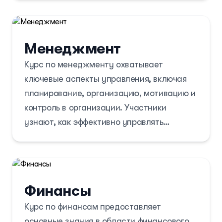
целевая аудитория, позиционирование, PR
и продвижение в социальных сетях. Курс
помогает развить навыки, необходимые
Менеджмент
для успешного планирования и
Курс по менеджменту охватывает
реализации маркетинговых кампаний, а
ключевые аспекты управления, включая
также для принятия решений, основанных
планирование, организацию, мотивацию и
на анализе рынка и потребительского
контроль в организации. Участники
поведения.
узнают, как эффективно управлять
командами, принимать решения и решать
конфликты. Курс помогает развить
лидерские качества и навыки,
необходимые для успешного управления
Финансы
проектами и ресурсами в современных
Курс по финансам предоставляет
организациях.
основные знания в области финансового