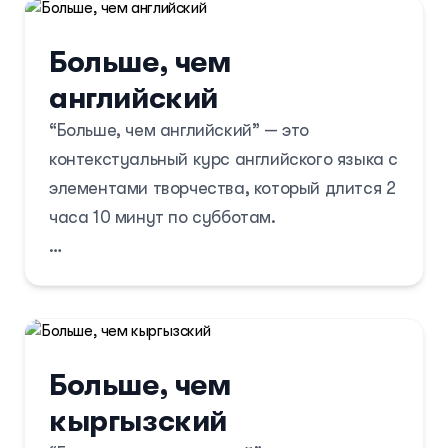
Больше, чем
английский
“Больше, чем английский” — это
контекстуальный курс английского языка с
элементами творчества, который длится 2
часа 10 минут по субботам.
Курс сочетает языковые компоненты
(грамматику, аудирование, чтение,
письмо и говорение) с творческими
заданиями, используя сценарный подход
Больше, чем
и материалы для развития навыков через
кыргызский
Drama Classes.