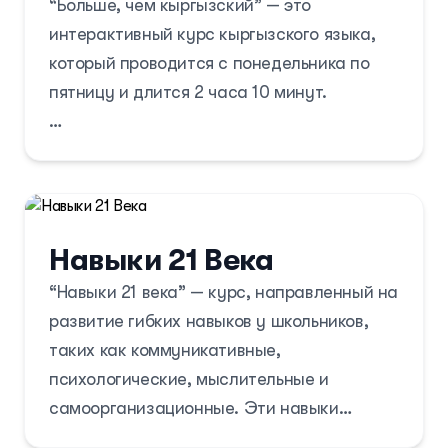
“Больше, чем кыргызский” — это
Он направлен на улучшение языковых
интерактивный курс кыргызского языка,
компетенций, критического мышления и
который проводится с понедельника по
творческих способностей учащихся, а
пятницу и длится 2 часа 10 минут.
также на практическое применение
изученных знаний.
Курс включает изучение лексики,
говорения, чтения и творческих заданий,
направленных на развитие
коммуникативных навыков и расширение
Навыки 21 Века
кругозора через погружение в культуру и
“Навыки 21 века” — курс, направленный на
язык. Занятия проходят в игровой форме,
развитие гибких навыков у школьников,
способствуя практическому применению
таких как коммуникативные,
знаний и уважению к родному языку.
психологические, мыслительные и
самоорганизационные. Эти навыки
помогают учащимся ставить цели и