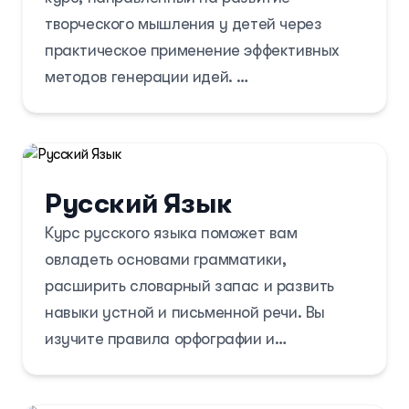
творческого мышления у детей через
практическое применение эффективных
методов генерации идей.
Занятия включают игровые разминки и
упражнения, которые помогают выявить и
развить креативный потенциал ребенка.
Русский Язык
Курс постепенно знакомит участников с
Курс русского языка поможет вам
различными техниками генерации и
овладеть основами грамматики,
оценки идей, начиная с простых и
расширить словарный запас и развить
переходя к более сложным, в доступной и
навыки устной и письменной речи. Вы
увлекательной форме.
изучите правила орфографии и
пунктуации, а также познакомитесь с
культурными особенностями языка.