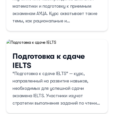
математики и подготовку к приемным
экзаменам АУЦА. Курс охватывает такие
темы, как рациональные и
иррациональные уравнения,
тригонометрия, логарифмы, планиметрия и
стереометрия. Участники получат навыки
решения тестовых задач, что поможет
Подготовка к сдаче
добиться высоких баллов на экзаменах.
IELTS
“Подготовка к сдаче IELTS” — курс,
направленный на развитие навыков,
необходимых для успешной сдачи
экзамена IELTS. Участники изучат
стратегии выполнения заданий по чтению,
письму, аудированию и говорению, а