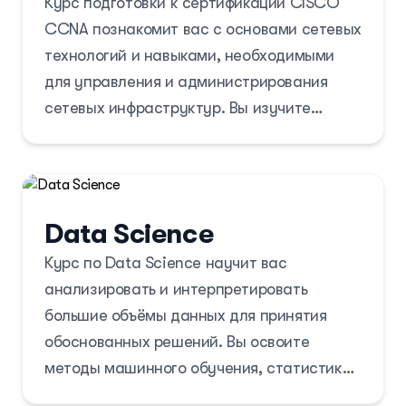
Курс подготовки к сертификации CISCO
самые смелые идеи в жизнь.
CCNA познакомит вас с основами сетевых
технологий и навыками, необходимыми
для управления и администрирования
сетевых инфраструктур. Вы изучите
маршрутизацию, коммутацию, вопросы
безопасности и базовые принципы
сетевого программирования.
Data Science
Курс по Data Science научит вас
анализировать и интерпретировать
большие объёмы данных для принятия
обоснованных решений. Вы освоите
методы машинного обучения, статистику
и визуализацию данных, получая ценный