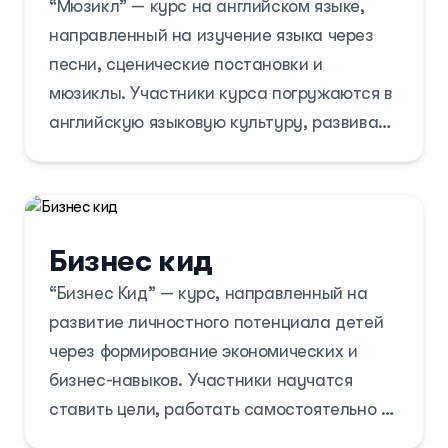
“Мюзикл” — курс на английском языке,
ходе курса дети будут работать с
направленный на изучение языка через
готовыми примерами, модифицировать их
песни, сценические постановки и
и создавать собственные игры и
мюзиклы. Участники курса погружаются в
анимации. Занятия включают знакомство
английскую языковую культуру, развивая
с основами Scratch, работу над
произношение, вокальные навыки и
индивидуальными и групповыми
умение работать на сцене.
проектами, а также подготовку и
презентацию своих разработок.
Курс включает практические занятия,
Бизнес кид
репетиции и постановку мюзикла с
“Бизнес Кид” — курс, направленный на
использованием декораций, музыкального
развитие личностного потенциала детей
оборудования и костюмов. В ходе курса
через формирование экономических и
дети раскрывают свои творческие
бизнес-навыков. Участники научатся
способности и учатся работать в команде,
ставить цели, работать самостоятельно и
готовя мюзиклы, мини-спектакли и
в команде, развивать инициативность,
концертные выступления, которые будут