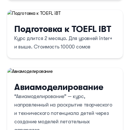
предпринимательское мышление и
представлены на сцене.
лидерские качества.
Подготовка к TOEFL iBT
Курс включает бизнес-игры, мини-
Курс длится 2 месяца. Для уровней inter+
тренинги, встречи с бизнес-
и выше. Стоимость 10000 сомов
представителями, которые помогут детям
освоить правовые основы ведения
бизнеса, навыки само-презентации и
разрешения конфликтов. В конце курса
дети представят свои бизнес-проекты
Авиамоделирование
перед аудиторией, демонстрируя
“Авиамоделирование” — курс,
полученные знания и навыки.
направленный на раскрытие творческого
и технического потенциала детей через
создание моделей летательных