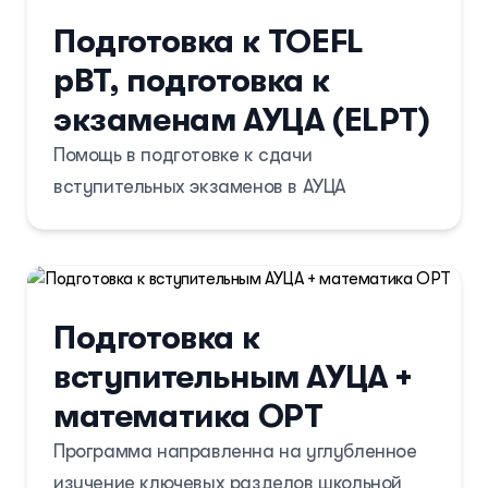
и разбираться в различных источниках
Подготовка к TOEFL
пассивного дохода. Темы занятий
pBT, подготовка к
включают историю денег, планирование
экзаменам АУЦА (ELPT)
бюджета, банковские продукты, интернет-
банкинг, страхование, и завершаются
Помощь в подготовке к сдачи
итоговым тестированием и презентацией.
вступительных экзаменов в АУЦА
Подготовка к
вступительным АУЦА +
математика ОРТ
Программа направленна на углубленное
изучение ключевых разделов школьной