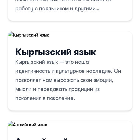
работу с паяльником и другими
инструментами, изучите различные
методы пайки и важные меры
безопасности, необходимые для создания
и ремонта электронных схем. В ходе
Кыргызский язык
занятий вы сможете собирать все — от
Кыргызский язык — это наша
простых гаджетов до более сложных
идентичность и культурное наследие. Он
проектов. Курс идеально подходит для
позволяет нам выражать свои эмоции,
начинающих и всех, кто хочет развивать
мысли и передавать традиции из
свои технические навыки, проявлять
поколения в поколение.
творчество и уверенно работать с
электроникой.