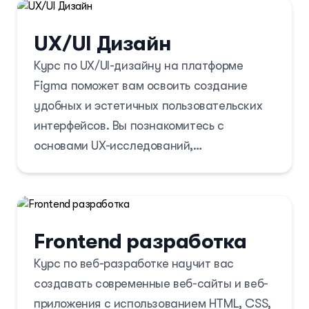
уровни подготовки слушателей. Этот курс
подходит как для начинающих тренеров,
UX/UI Дизайн
так и для опытных специалистов,
Курс по UX/UI-дизайну на платформе
желающих повысить свою квалификацию.
Figma поможет вам освоить создание
удобных и эстетичных пользовательских
интерфейсов. Вы познакомитесь с
основами UX-исследований,
проектированием пользовательских
сценариев, прототипированием и работой
с дизайн-системами. Кроме того, вы
научитесь использовать инструменты
Frontend разработка
Figma для создания интерактивных
Курс по веб-разработке научит вас
макетов и подготовки дизайна к передаче
создавать современные веб-сайты и веб-
разработчикам.
приложения с использованием HTML, CSS,