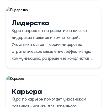
также ознакомятся с форматом экзамена
и практическими примерами.Курс длится
2 месяца , стоимость 10500 сомов за курс.
Лидерство
Курс направлен на развитие ключевых
лидерских навыков и компетенций.
Участники освоят теории лидерства,
стратегическое мышление, эффективную
коммуникацию, разрешение конфликтов и
мотивацию команд. Курс поможет развить
эмоциональный интеллект и уверенность в
роли лидера. Подходит для будущих и
действующих лидеров, стремящихся
Карьера
улучшить свои способности в управлении
Курс по карьере помогает участникам
и вдохновении команд.
развивать навыки для успешного