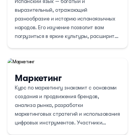
Испанский язык — богатый и
хотят получить высшее образование в
выразительный, отражающий
Соединенных Штатах.
разнообразие и историю испаноязычных
народов. Его изучение позволит вам
погрузиться в яркие культуры, расширить
кругозор и открыть новые
профессиональные и личные возможности.
Маркетинг
Курс по маркетингу знакомит с основами
создания и продвижения брендов,
анализа рынка, разработки
маркетинговых стратегий и использования
цифровых инструментов. Участники
изучат ключевые концепции, такие как