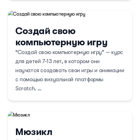
достигать их, эффективно управлять
временем, поддерживать мотивацию, быть
стрессоустойчивыми и уверенными, а
Создай свою
также развивать лидерские качества. По
компьютерную игру
завершении курса ученики смогут
приоритизировать задачи, планировать
“Создай свою компьютерную игру” — курс
время, выступать публично и мыслить
для детей 7-13 лет, в котором они
креативно и логически.
научатся создавать свои игры и анимации
с помощью визуальной платформы
Scratch.
Scratch позволяет легко освоить основы
программирования, такие как циклы и
условия, и быстро экспериментировать с
Мюзикл
созданием интерактивных проектов. В