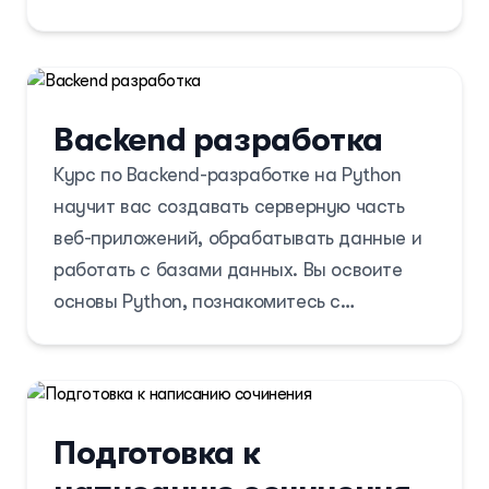
управления сроками, бюджетом, рисками
и качеством, а также освоите
эффективные методы командной работы.
Backend разработка
Курс по Backend-разработке на Python
научит вас создавать серверную часть
веб-приложений, обрабатывать данные и
работать с базами данных. Вы освоите
основы Python, познакомитесь с
популярными веб-фреймворками, такими
как Django и Flask, а также изучите
ключевые принципы работы с API,
аутентификацией и безопасностью
Подготовка к
серверных приложений.