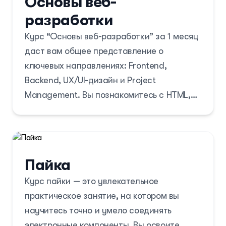
Основы веб-
разработки
✅ 2 месяц – Roblox Studio: Создание
собственных игровых миров и сценариев с
Курс “Основы веб-разработки” за 1 месяц
использованием языка Lua.
даст вам общее представление о
ключевых направлениях: Frontend,
✅ 3 месяц – Game Dev: Основы
Backend, UX/UI-дизайн и Project
разработки игр, создание персонажей,
Management. Вы познакомитесь с HTML,
уровней и механик на игровых движках.
CSS, JavaScript, основами Python для
серверной разработки, принципами
Курс развивает логическое мышление,
создания удобных интерфейсов в Figma, а
креативность и помогает детям сделать
также изучите базовые методы
Пайка
первые шаги в мире программирования.
управления IT-проектами. Этот курс
Курс пайки — это увлекательное
поможет вам определить, какое
практическое занятие, на котором вы
направление вам ближе, и выбрать
научитесь точно и умело соединять
дальнейший вектор обучения.
электронные компоненты. Вы освоите