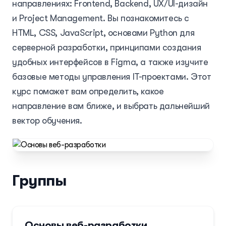
направлениях: Frontend, Backend, UX/UI-дизайн
и Project Management. Вы познакомитесь с
HTML, CSS, JavaScript, основами Python для
серверной разработки, принципами создания
Запись на курс
удобных интерфейсов в Figma, а также изучите
базовые методы управления IT-проектами. Этот
курс поможет вам определить, какое
Имя
Возраст
направление вам ближе, и выбрать дальнейший
вектор обучения.
Номер телефона
Группы
Курс и группа
Основы веб-разработки