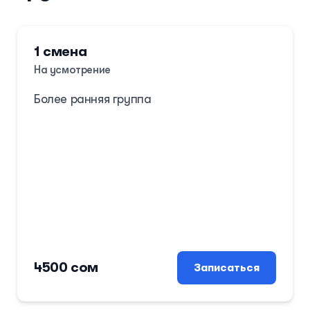
1 смена
Курс и группа
На усмотрение
Более ранняя группа
Зарегистрироваться
4500 сом
Записаться