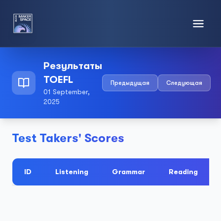
Результаты
TOEFL
Предыдущая
Следующая
01 September,
2025
Test Takers' Scores
ID
Listening
Grammar
Reading