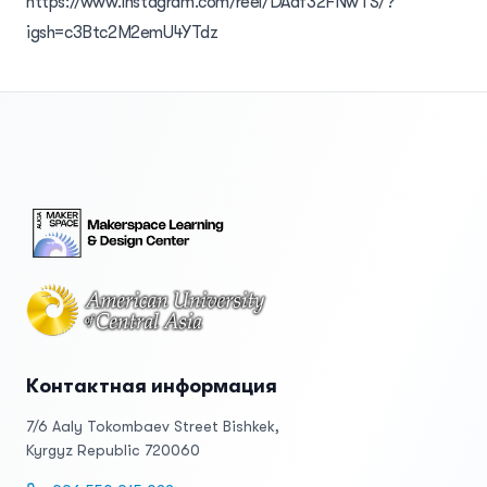
https://www.instagram.com/reel/DAdf32FNwTS/?
igsh=c3Btc2M2emU4YTdz
Footer
Контактная информация
7/6 Aaly Tokombaev Street Bishkek,
Kyrgyz Republic 720060